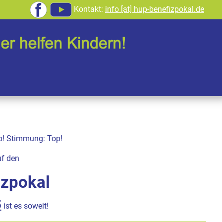
Kontakt:
info [at] hup-benefizpokal.de
op! Stimmung: Top!
uf den
izpokal
5
ist es soweit!