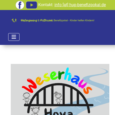
Kontakt:
info [at] hup-benefizpokal.de