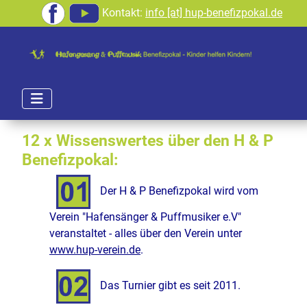
Kontakt:
info [at] hup-benefizpokal.de
12 x Wissenswertes über den H & P
Benefizpokal:
Der H & P Benefizpokal wird vom
Verein "Hafensänger & Puffmusiker e.V"
veranstaltet - alles über den Verein unter
www.hup-verein.de
.
Das Turnier gibt es seit 2011.