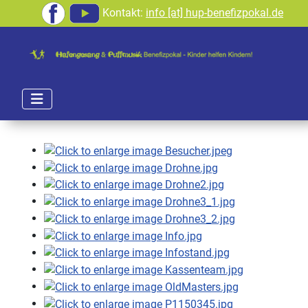
Kontakt:
info [at] hup-benefizpokal.de