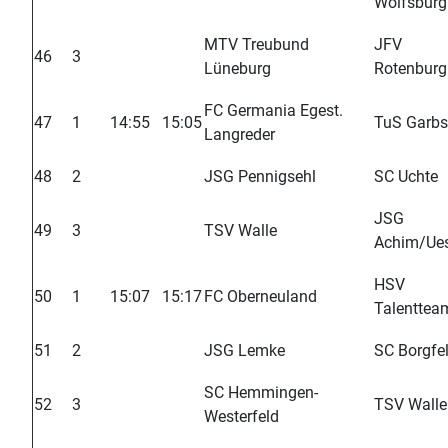
Wolfsburg
MTV Treubund
JFV
46
3
Lüneburg
Rotenburg
FC Germania Egest.
47
1
14:55
15:05
TuS Garb
Langreder
48
2
JSG Pennigsehl
SC Uchte
JSG
49
3
TSV Walle
Achim/Ue
HSV
50
1
15:07
15:17
FC Oberneuland
Talenttea
51
2
JSG Lemke
SC Borgfe
SC Hemmingen-
52
3
TSV Walle
Westerfeld