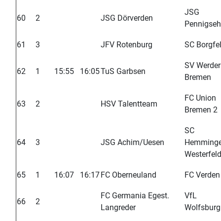
JSG
60
2
JSG Dörverden
Pennigseh
61
3
JFV Rotenburg
SC Borgfe
SV Werder
62
1
15:55
16:05
TuS Garbsen
Bremen
FC Union
63
2
HSV Talentteam
Bremen 2
SC
64
3
JSG Achim/Uesen
Hemminge
Westerfel
65
1
16:07
16:17
FC Oberneuland
FC Verden
FC Germania Egest.
VfL
66
2
Langreder
Wolfsburg