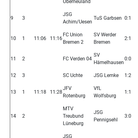
Oberneuland
JSG
9
3
TuS Garbsen
0:1
Achim/Uesen
FC Union
SV Werder
10
1
11:06
11:16
2:1
Bremen 2
Bremen
SV
11
2
FC Verden 04
0:0
Hämelhausen
12
3
SC Uchte
JSG Lemke
1:2
JFV
VfL
13
1
11:18
11:28
1:1
Rotenburg
Wolfsburg
MTV
JSG
14
2
Treubund
3:0
Pennigsehl
Lüneburg
JSG