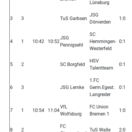
Lüneburg
JSG
3
3
TuS Garbsen
1:0
Dörverden
SC
JSG
4
1
10:42
10:52
Hemmingen-
0:1
Pennigsehl
Westerfeld
HSV
5
2
SC Borgfeld
0:1
Talentteam
1.FC
6
3
JSG Lemke
Germ.Egest.
0:1
Langreder
VfL
FC Union
7
1
10:54
11:04
1:0
Wolfsburg
Bremen 1
FC
8
2
TuS Walle
2:0