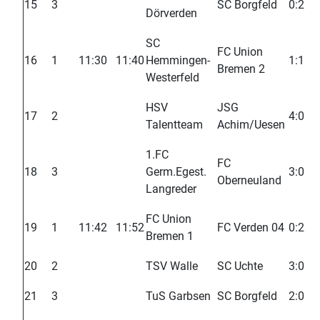
15
3
SC Borgfeld
0:2
Dörverden
SC
FC Union
16
1
11:30
11:40
Hemmingen-
1:1
Bremen 2
Westerfeld
HSV
JSG
17
2
4:0
Talentteam
Achim/Uesen
1.FC
FC
18
3
Germ.Egest.
3:0
Oberneuland
Langreder
FC Union
19
1
11:42
11:52
FC Verden 04
0:2
Bremen 1
20
2
TSV Walle
SC Uchte
3:0
21
3
TuS Garbsen
SC Borgfeld
2:0