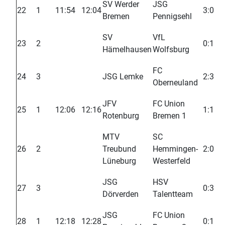
SV Werder
JSG
22
1
11:54
12:04
3:0
Bremen
Pennigsehl
SV
VfL
23
2
0:1
Hämelhausen
Wolfsburg
FC
24
3
JSG Lemke
2:3
Oberneuland
JFV
FC Union
25
1
12:06
12:16
1:1
Rotenburg
Bremen 1
MTV
SC
26
2
Treubund
Hemmingen-
2:0
Lüneburg
Westerfeld
JSG
HSV
27
3
0:3
Dörverden
Talentteam
JSG
FC Union
28
1
12:18
12:28
0:1