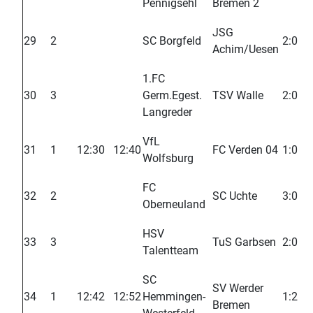
Pennigsehl
Bremen 2
JSG
29
2
SC Borgfeld
2:0
Achim/Uesen
1.FC
30
3
Germ.Egest.
TSV Walle
2:0
Langreder
VfL
31
1
12:30
12:40
FC Verden 04
1:0
Wolfsburg
FC
32
2
SC Uchte
3:0
Oberneuland
HSV
33
3
TuS Garbsen
2:0
Talentteam
SC
SV Werder
34
1
12:42
12:52
Hemmingen-
1:2
Bremen