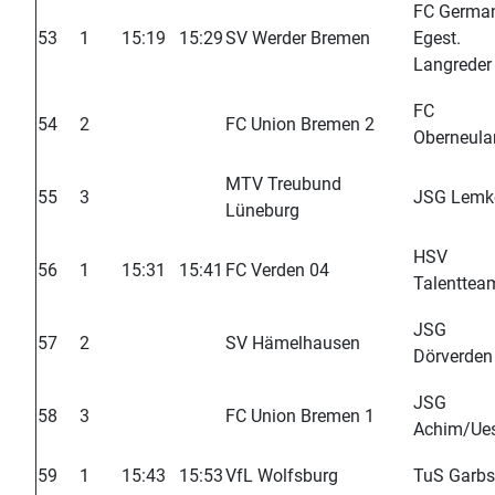
FC Germa
53
1
15:19
15:29
SV Werder Bremen
Egest.
Langreder
FC
54
2
FC Union Bremen 2
Oberneula
MTV Treubund
55
3
JSG Lemk
Lüneburg
HSV
56
1
15:31
15:41
FC Verden 04
Talenttea
JSG
57
2
SV Hämelhausen
Dörverden
JSG
58
3
FC Union Bremen 1
Achim/Ue
59
1
15:43
15:53
VfL Wolfsburg
TuS Garb