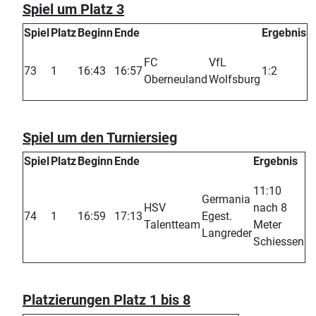
Spiel um Platz 3
Spiel
Platz
Beginn
Ende
Ergebnis
FC
VfL
73
1
16:43
16:57
1:2
Oberneuland
Wolfsburg
Spiel um den Turniersieg
Spiel
Platz
Beginn
Ende
Ergebnis
11:10
Germania
HSV
nach 8
74
1
16:59
17:13
Egest.
Talentteam
Meter
Langreder
Schiessen
Platzierungen Platz 1 bis 8