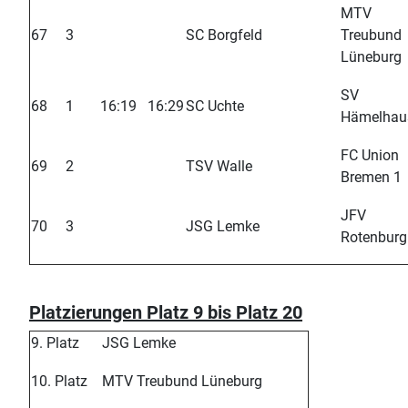
MTV
67
3
SC Borgfeld
Treubund
Lüneburg
SV
68
1
16:19
16:29
SC Uchte
Hämelhau
FC Union
69
2
TSV Walle
Bremen 1
JFV
70
3
JSG Lemke
Rotenburg
Platzierungen Platz 9 bis Platz 20
9. Platz
JSG Lemke
10. Platz
MTV Treubund Lüneburg