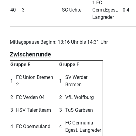
1.FC
40
3
SC Uchte
Germ.Egest.
0:4
Langreder
Mittagspause Beginn: 13:16 Uhr bis 14:31 Uhr
Zwischenrunde
Gruppe E
Gruppe F
FC Union Bremen
SV Werder
1
1
2
Bremen
2
FC Verden 04
2
VfL Wolfburg
3
HSV Talentteam
3
TuS Garbsen
FC Germania
4
FC Oberneuland
4
Egest. Langreder