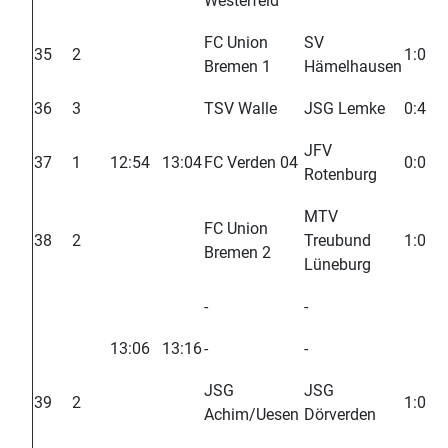
Westerfeld
FC Union
SV
35
2
1:0
Bremen 1
Hämelhausen
36
3
TSV Walle
JSG Lemke
0:4
JFV
37
1
12:54
13:04
FC Verden 04
0:0
Rotenburg
MTV
FC Union
38
2
Treubund
1:0
Bremen 2
Lüneburg
-
-
13:06
13:16
-
-
JSG
JSG
39
2
1:0
Achim/Uesen
Dörverden