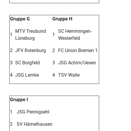
Gruppe G
Gruppe H
MTV Treubund
SC Hemmingen-
1
1
Lüneburg
Westerfeld
2
JFV Rotenburg
2
FC Union Bremen 1
3
SC Borgfeld
3
JSG Achim/Uesen
4
JSG Lemke
4
TSV Walle
Gruppe I
1
JSG Pennigsehl
2
SV Hämelhausen