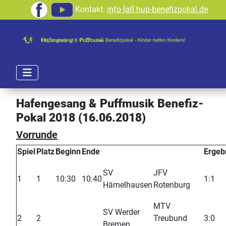
Kontakt:
info [at] hup-benefizpokal.de
Hafengesang & Puffmusik Benefiz-
Pokal 2018 (16.06.2018)
Vorrunde
Spiel
Platz
Beginn
Ende
Ergeb
SV
JFV
1
1
10:30
10:40
1:1
Hämelhausen
Rotenburg
MTV
SV Werder
2
2
Treubund
3:0
Bremen