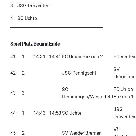
3
JSG Dörverden
4
SC Uchte
Spiel
Platz
Beginn
Ende
41
1
14:31
14:41
FC Union Bremen 2
FC Verden
SV
42
2
JSG Pennigsehl
Hämelhau
SC
FC Union
43
3
Hemmingen/Westerfeld
Bremen 1
JSG
44
1
14:43
14:53
SC Uchte
Dörverden
VfL
45
2
SV Werder Bremen