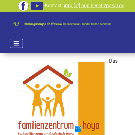
Kontakt:
info [at] hup-benefizpokal.de
Das